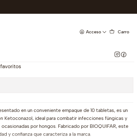
QUIFAR-UBI 4-B
 200 MG X 10 TAB-
Acceso
Carro
L 200 MG- BIOQUIFAR-UBI
 favoritos
ntado en un conveniente empaque de 10 tabletas, es un
n Ketoconazol, ideal para combatir infecciones fúngicas y
s ocasionadas por hongos. Fabricado por BIOQUIFAR, este
ad y confianza que caracteriza a la marca.