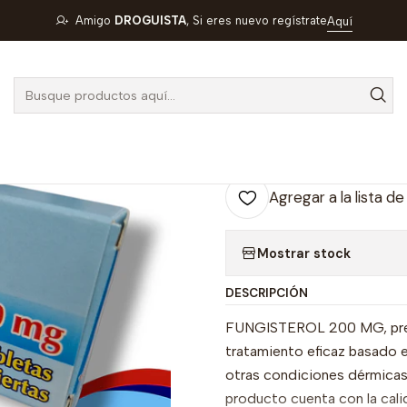
R
FUNGISTEROL 200 MG X 10 TAB- KETOCONAZOL 200 MG- BIO
Amigo
DROGUISTA
, Si eres nuevo regístrate
Aquí
|
FUNGISTEROL
KETOCONAZO
4-B
Agregar a la lista de
Mostrar stock
DESCRIPCIÓN
FUNGISTEROL 200 MG, prese
tratamiento eficaz basado e
otras condiciones dérmica
producto cuenta con la calid