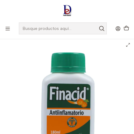
Amigo
DROGUISTA
, Si eres nuevo regístrate
Aquí
Inicio
NATURAL FRESHLY
FINACID REFLU SUSP X 360 ML -CALENDULA-NATURAL FRESHLY
UBI 13-D