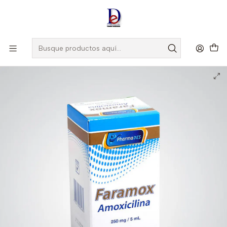
Amigo
DROGUISTA
, Si eres nuevo regístrate
Aquí
Inicio
TRIDEX
FARAMOX 250MG/5ML SUSP X 60 ML -AMOXICILINA 250MG -
TRIDEX -CUM 20048777-1 -LOTE F39202 -VTO NOV 24 U