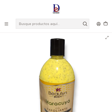
Amigo
DROGUISTA
, Si eres nuevo regístrate
Aquí
Inicio
CATALOGO ACTIVOS
EXFOLIANTE MARACUYA X 1000 ML -GERMEN DE TRIGO+ ALOE
VERA -BEAULYN -UBI 25-A