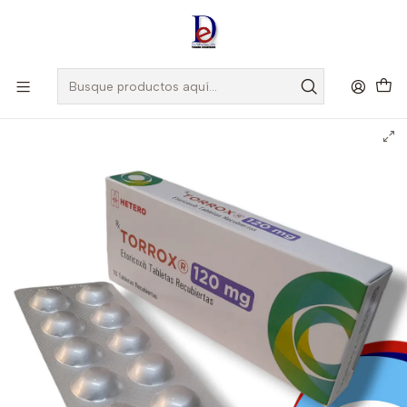
Amigo
DROGUISTA
, Si eres nuevo regístrate
Aquí
Inicio
HETERO
ETORICOXIB 120 MG X 10 TAB (TORROX)- - HETERO- VTO JUL
27--UBI 30-C-BLOQUE 2