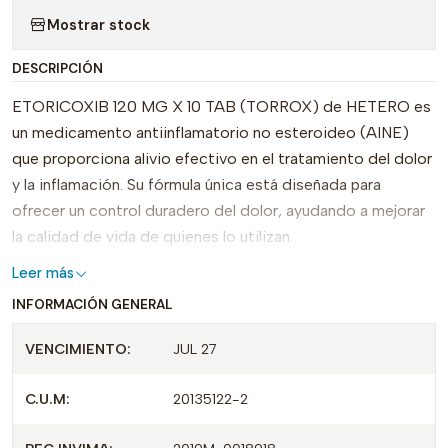
Mostrar stock
DESCRIPCIÓN
ETORICOXIB 120 MG X 10 TAB (TORROX) de HETERO es
un medicamento antiinflamatorio no esteroideo (AINE)
que proporciona alivio efectivo en el tratamiento del dolor
y la inflamación. Su fórmula única está diseñada para
ofrecer un control duradero del dolor, ayudando a mejorar
la calidad de vida de quienes lo utilizan.
Leer más
Este producto, registrado bajo el INVIMA 2019M-
INFORMACIÓN GENERAL
0018897, presenta una dosis concentrada de 120 mg por
tableta, lo que lo hace ideal para aquellos que requieren un
VENCIMIENTO:
JUL 27
tratamiento potente y efectivo. La presentación en
tabletas facilita la administración y su dosificación precisa,
C.U.M:
20135122-2
lo que permite un uso práctico y cómodo.