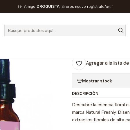
ESHLY
ESENCIA FLORAL EUROPEA BON RESCATEX25 ML- - NATU
Amigo
DROGUISTA
, Si eres nuevo regístrate
Aquí
|
ESENCIA FL
RESCATEX25 
23-D
Agregar a la lista de
Mostrar stock
DESCRIPCIÓN
Descubre la esencia floral 
marca Natural Freshly. Dise
extractos florales de alta ca