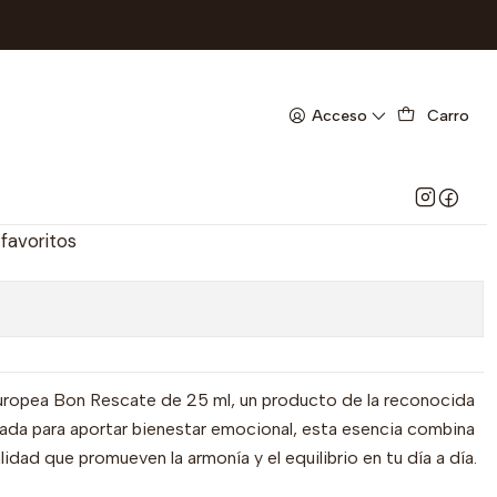
RAL FRESHLY- 23-D
ORAL EUROPEA BON
Acceso
Carro
ML- - NATURAL FRESHLY-
 favoritos
europea Bon Rescate de 25 ml, un producto de la reconocida
ñada para aportar bienestar emocional, esta esencia combina
lidad que promueven la armonía y el equilibrio en tu día a día.