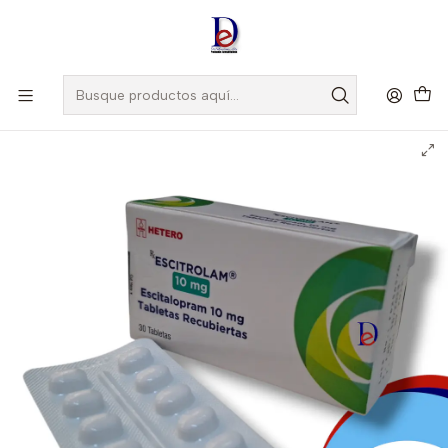
Amigo
DROGUISTA
, Si eres nuevo regístrate
Aquí
Inicio
HETERO
ESCITROLAM 10 MG X 30 TAB - ESCITALOPRAM 10 MG - HETERO-
UBI 9-F--BLOQUE 1