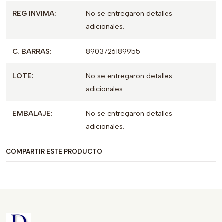
REG INVIMA:
No se entregaron detalles
Dosis fija de 10 mg por tableta ideal para seguimiento
adicionales.
en presentaciones de 30 unidades.
Fabricado por HETERO, identificado por su
C. BARRAS:
8903726189955
etiquetado y presentación específica.
LOTE:
No se entregaron detalles
Advertencia: Producto farmacéutico. Use solo bajo
adicionales.
prescripción y supervisión médica; consulte a un
profesional de la salud antes de iniciar o modificar su
EMBALAJE:
No se entregaron detalles
tratamiento.
adicionales.
COMPARTIR ESTE PRODUCTO