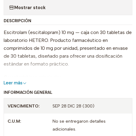
Mostrar stock
DESCRIPCIÓN
Escitrolam (escitalopram) 10 mg — caja con 30 tabletas de
laboratorio HETERO. Producto farmacéutico en
comprimidos de 10 mg por unidad, presentado en envase
de 30 tabletas, diseñado para ofrecer una dosificación
estándar en formato práctico.
Características principales:
Leer más
Ingrediente activo: escitalopram (10 mg por tableta).
INFORMACIÓN GENERAL
Presentación: 30 tabletas por envase (formato
VENCIMIENTO:
SEP 28 DIC 28 (300)
comprimido).
Marca: HETERO.
C.U.M:
No se entregaron detalles
Formato práctico y fácil de transportar.
adicionales.
Puntos de venta y diferenciadores: