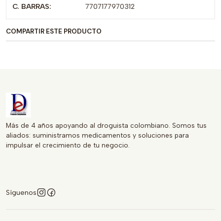
C. BARRAS:
7707177970312
quienes buscan mejorar su vida sexual de manera discreta y
eficaz. Confíe en ERASSIN, el aliado perfecto para lograr la
COMPARTIR ESTE PRODUCTO
satisfacción que busca.
Más de 4 años apoyando al droguista colombiano. Somos tus
aliados: suministramos medicamentos y soluciones para
impulsar el crecimiento de tu negocio.
Síguenos