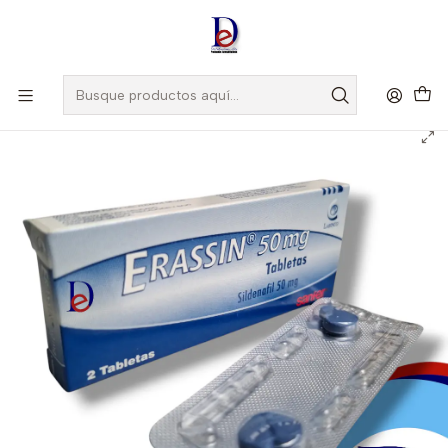
Amigo
DROGUISTA
, Si eres nuevo regístrate
Aquí
Inicio
LABINCO
ERASSIN 50 MG X 2 TAB - SILDENAFIL 50 MG- LABINCO-UBI 14-C