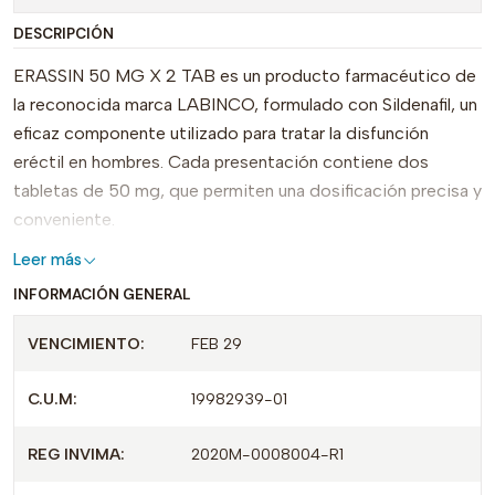
DESCRIPCIÓN
ERASSIN 50 MG X 2 TAB es un producto farmacéutico de
la reconocida marca LABINCO, formulado con Sildenafil, un
eficaz componente utilizado para tratar la disfunción
eréctil en hombres. Cada presentación contiene dos
tabletas de 50 mg, que permiten una dosificación precisa y
conveniente.
Leer más
Este medicamento se distingue por su rápida acción y
INFORMACIÓN GENERAL
efectividad, proporcionando resultados notables en la
mejora de la función sexual. Con una regulación adecuada
VENCIMIENTO:
FEB 29
por parte de INVIMA (Registro 2008M-0008004),
ERASSIN garantiza la calidad y seguridad que los usuarios
C.U.M:
19982939-01
merecen.
REG INVIMA:
2020M-0008004-R1
Además, su empaque práctico facilita su transporte y
almacenamiento, convirtiéndolo en una opción ideal para