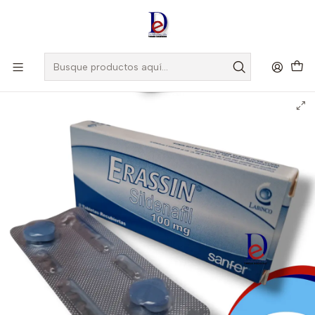
Amigo
DROGUISTA
, Si eres nuevo regístrate
Aquí
Inicio
LABINCO
ERASSIN 100 MG X 2 TAB- SILDENAFIL 100 MG- LABINCO- UBI 14-
D