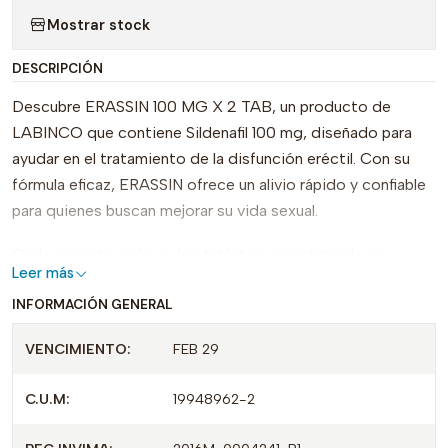
Mostrar stock
DESCRIPCIÓN
Descubre ERASSIN 100 MG X 2 TAB, un producto de
LABINCO que contiene Sildenafil 100 mg, diseñado para
ayudar en el tratamiento de la disfunción eréctil. Con su
fórmula eficaz, ERASSIN ofrece un alivio rápido y confiable
para quienes buscan mejorar su vida sexual.
Cada paquete incluye dos tabletas, garantizando un
Leer más
suministro conveniente y fácil de usar. Este producto se
INFORMACIÓN GENERAL
destaca por su alta calidad y precisión en su dosificación,
lo que lo convierte en una excelente opción en el mercado.
VENCIMIENTO:
FEB 29
Uno de los principales puntos de venta de ERASSIN es su
rápida acción, permitiendo que los usuarios experimenten
C.U.M:
19948962-2
resultados en poco tiempo.