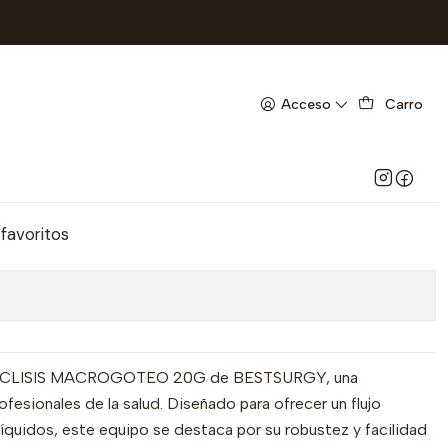
- UBI 25-F-BODEGA D
OCLISIS MACROGOTEO 20G-
Acceso
Carro
- - UBI 25-F-BODEGA D
Agregar al Carrito
 favoritos
OCLISIS MACROGOTEO 20G de BESTSURGY, una
ofesionales de la salud. Diseñado para ofrecer un flujo
íquidos, este equipo se destaca por su robustez y facilidad