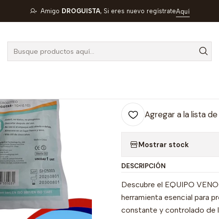
TIVOS
EQUIPO VENOCLISIS MACROGOTEO 20G- - BESTSURGY- 
Amigo
DROGUISTA
, Si eres nuevo regístrate
Aquí
|
EQUIPO VEN
- BESTSURGY
Cantidad
Agregar a la lista de
Mostrar stock
DESCRIPCIÓN
Descubre el EQUIPO VEN
herramienta esencial para pr
constante y controlado de l