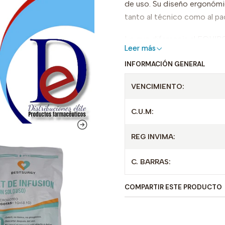
de uso. Su diseño ergonómi
tanto al técnico como al pa
Lo que diferencia al EQ
Leer más
el mercado es su innovadora
INFORMACIÓN GENERAL
minimizando riesgos y maxim
adecuada para diversas aplic
VENCIMIENTO:
clínicas y consultorios.
C.U.M:
Con una disponibilidad garan
EQUIPO VENOCLISIS MACROG
REG INVIMA:
institución médica que busqu
confianza que solo BESTSU
C. BARRAS:
COMPARTIR ESTE PRODUCTO