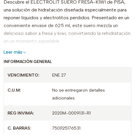
Descubre el ELECTROLIT SUERO FRESA-KIWI de PISA,
una solución de hidratación diseñada especialmente para
reponer líquidos y electrolitos perdidos. Presentado en un
conveniente envase de 625 ml, este suero mezcla un
delicioso sabor a fresa y kiwi, convirtiendo la rehidratación
en un momento agradable.
Leer más
Este producto es ideal para quienes realizan actividad
INFORMACIÓN GENERAL
física intensa, sufren de deshidratación o simplemente
desean mantenerse hidratados de manera efectiva.
VENCIMIENTO:
ENE 27
Contiene sales de rehidratación que ayudan a restaurar el
equilibrio hídrico y electrolítico del cuerpo de forma rápida
C.U.M:
No se entregaron detalles
y eficiente.
adicionales.
Lo que diferencia a ELECTROLIT SUERO FRESA-KIWI de
REG INVIMA:
2020M-0009131-R1
otros productos en el mercado es su sabor fresco y
agradable, combinado con una fórmula eficaz que
C. BARRAS:
7501125176531
promueve una rápida absorción. Además, cuenta con