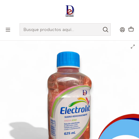
Amigo
DROGUISTA
, Si eres nuevo regístrate
Aquí
Inicio
PISA
ELECTROLIT SUERO FRESA- KIWI X 625 ML- PISA- VTO NOV 26-
BODEGA-A