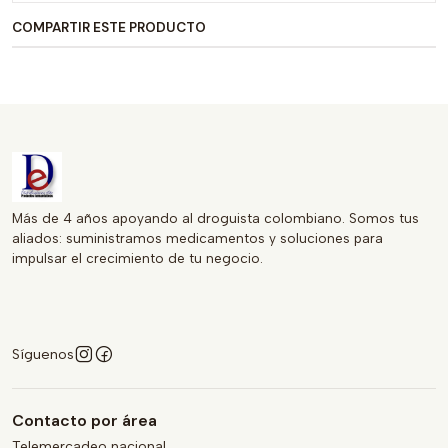
registro INVIMA, lo que garantiza su calidad y seguridad.
COMPARTIR ESTE PRODUCTO
Perfecto para llevar a cualquier lugar y consumido en
cualquier momento del día. Mantente hidratado y disfruta
de un sabor único con ELECTROLIT SUERO FRESA-KIWI.E
Más de 4 años apoyando al droguista colombiano. Somos tus
aliados: suministramos medicamentos y soluciones para
impulsar el crecimiento de tu negocio.
Síguenos
Contacto por área
Telemercadeo nacional