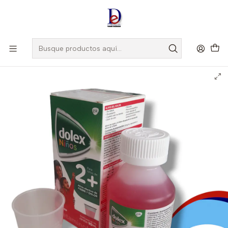
Amigo
DROGUISTA
, Si eres nuevo regístrate
Aquí
Inicio
GLAXO
DOLEX 2+ JBE X 90 ML- ACETAMINOFEN 150 MG- GLAXO - UBI
21-A