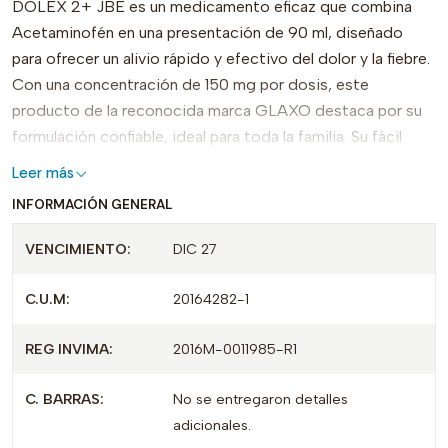
DOLEX 2+ JBE es un medicamento eficaz que combina
Acetaminofén en una presentación de 90 ml, diseñado
para ofrecer un alivio rápido y efectivo del dolor y la fiebre.
Con una concentración de 150 mg por dosis, este
producto de la reconocida marca GLAXO destaca por su
formulación confiable, ideal para toda la familia. Su fácil
dosificación y rápida acción lo convierten en una opción
Leer más
preferida para quienes buscan un tratamiento seguro y
INFORMACIÓN GENERAL
eficaz. Certificado por INVIMA, DOLEX 2+ JBE garantiza
calidad y confianza en cada uso. Su envase compacto lo
VENCIMIENTO:
DIC 27
hace perfecto para llevar y utilizar en cualquier momento.
Elige DOLEX 2+ JBE para un alivio rápido y eficaz, y
C.U.M:
20164282-1
descubre la diferencia que un producto de calidad puede
hacer en tu bienestar.
REG INVIMA:
2016M-0011985-R1
C. BARRAS:
No se entregaron detalles
adicionales.