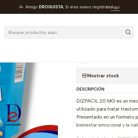
DIZPACIL 20 MG X 30 CAP- FLUOXETINA 20 MG- BIOQUIFAR-VTO
Amigo
DROGUISTA
, Si eres nuevo regístrate
Aquí
|
DIZPACIL 20
20 MG- BIOQ
Agregar a la lista de
Mostrar stock
DESCRIPCIÓN
DIZPACIL 20 MG es un medic
utilizado para tratar trast
Presentado en un formato p
bienestar emocional y la cal