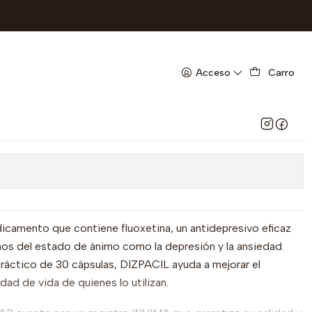
 FEB 27 - UBI 3-D
 MG X 30 CAP- FLUOXETINA
Acceso
Carro
UIFAR-VTO FEB 27 - UBI 3-D
 favoritos
amento que contiene fluoxetina, un antidepresivo eficaz
ornos del estado de ánimo como la depresión y la ansiedad.
ráctico de 30 cápsulas, DIZPACIL ayuda a mejorar el
idad de vida de quienes lo utilizan.