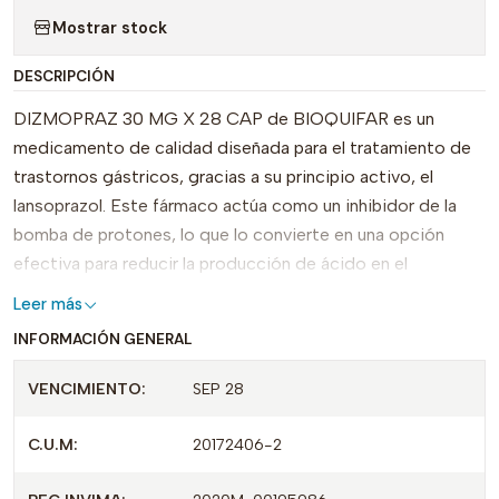
Mostrar stock
DESCRIPCIÓN
DIZMOPRAZ 30 MG X 28 CAP de BIOQUIFAR es un
medicamento de calidad diseñada para el tratamiento de
trastornos gástricos, gracias a su principio activo, el
lansoprazol. Este fármaco actúa como un inhibidor de la
bomba de protones, lo que lo convierte en una opción
efectiva para reducir la producción de ácido en el
estómago, brindando alivio en casos de gastritis, úlceras
Leer más
gástricas y reflujo gastroesofágico.
INFORMACIÓN GENERAL
Cada envase contiene 28 cápsulas, garantizando una
VENCIMIENTO:
SEP 28
duración adecuada del tratamiento. DIZMOPRAZ se
diferencia de otros productos en el mercado por su
C.U.M:
20172406-2
fórmula avanzada y su compromiso con la eficacia y la
seguridad del paciente. Con registro INVIMA 2020M-