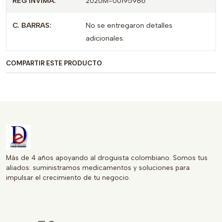
REG INVIMA:
2020M-00195986
00195986 y lote comprobado, puedes confiar en que
estás eligiendo un producto que cumple con los
C. BARRAS:
No se entregaron detalles
estándares de calidad.
adicionales.
Este medicamento está disponible y puede ser fácilmente
COMPARTIR ESTE PRODUCTO
adquirido, lo que lo convierte en una solución accesible y
eficaz para aquellos que buscan mejorar su salud
gastrointestinal. Considera DIZMOPRAZ para el manejo de
tus síntomas gástricos y disfruta de una mejor calidad de
vida.
Más de 4 años apoyando al droguista colombiano. Somos tus
aliados: suministramos medicamentos y soluciones para
impulsar el crecimiento de tu negocio.