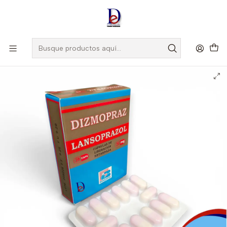
Amigo
DROGUISTA
, Si eres nuevo regístrate
Aquí
Inicio
BIOQUIFAR
DIZMOPRAZ 30 MG X 28 CAP- LANZOPRAZOL 30 MG-
BIOQUIFAR- - UBI 3-D