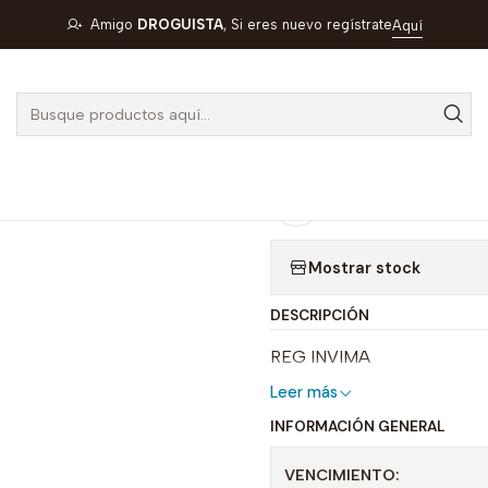
o
VITALIS
DIPIRONA MAGNESICA 2GR/5ML X 1 AMP --VITALIS UB
Amigo
DROGUISTA
, Si eres nuevo regístrate
Aquí
|
DIPIRONA MA
-VITALIS UBI 
Agregar a la lista de
Mostrar stock
DESCRIPCIÓN
REG INVIMA
Leer más
INFORMACIÓN GENERAL
VENCIMIENTO: