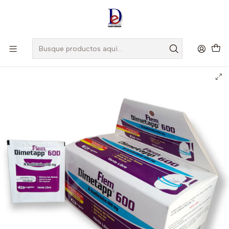
Amigo
DROGUISTA
, Si eres nuevo regístrate
Aquí
Inicio
AH-ROBINS
DIMETAPP 600 MG X 30 SBS -N-ACETILCISTEINA-AH-ROBINS-
CUM- LOTE 10222- VTO FEB 24 UBI 13-D