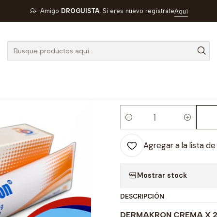
REMA X 20 GR - BETAMETASONA+ CLOTRIMAZOL+ GENTAMICINA
Amigo
DROGUISTA
, Si eres nuevo regístrate
Aquí
|
DERMAKRON 
BETAMETASO
GENTAMICINA
BLOQUE 1
Cantidad
Agregar a la lista de
Mostrar stock
DESCRIPCIÓN
DERMAKRON CREMA X 20 G