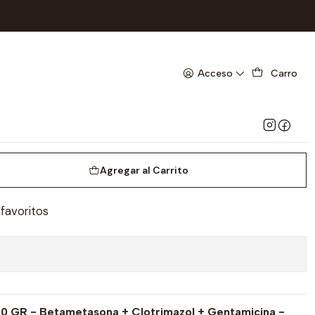
- BRADYSTER-UBI 26-B-BLOQUE 1
CREMA X 20 GR -
Acceso
Carro
NA+ CLOTRIMAZOL+
- BRADYSTER-UBI 26-B-
Agregar al Carrito
 favoritos
R - Betametasona + Clotrimazol + Gentamicina -