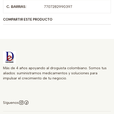
en la seguridad y calidad de las CURITAS ADHESIVAS
C. BARRAS:
7707282990397
REDONDAS BEGUT. Mantén a tu familia protegida y
cómoda con este producto práctico y confiable. ¡No te
COMPARTIR ESTE PRODUCTO
quedes sin ellas en tu botiquín!
Más de 4 años apoyando al droguista colombiano. Somos tus
aliados: suministramos medicamentos y soluciones para
impulsar el crecimiento de tu negocio.
Síguenos