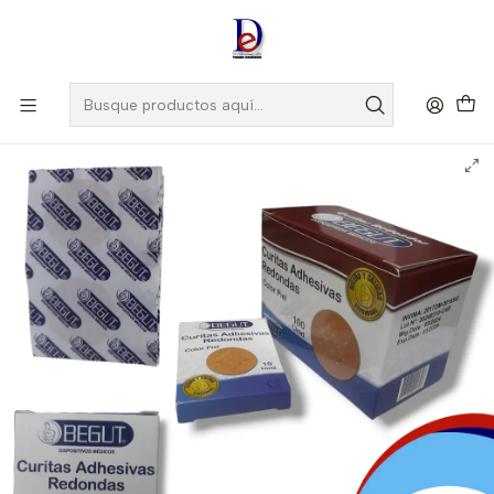
Amigo
DROGUISTA
, Si eres nuevo regístrate
Aquí
Inicio
BEGUT
CURITAS ADHESIVAS REDONDAS PIEL X 100 - CURAS- BEGUT-UBI
29-E