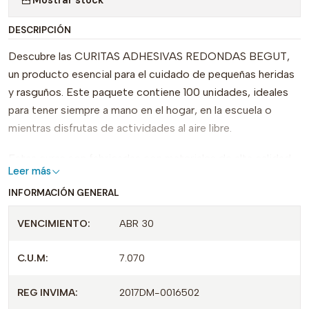
DESCRIPCIÓN
Descubre las CURITAS ADHESIVAS REDONDAS BEGUT,
un producto esencial para el cuidado de pequeñas heridas
y rasguños. Este paquete contiene 100 unidades, ideales
para tener siempre a mano en el hogar, en la escuela o
mientras disfrutas de actividades al aire libre.
Estas curas son fabricadas con materiales de alta calidad
Leer más
que garantizan una excelente adherencia a la piel,
INFORMACIÓN GENERAL
proporcionando una cobertura segura y cómoda. Su diseño
redondo facilita la aplicación y se adapta perfectamente a
VENCIMIENTO:
ABR 30
diferentes áreas del cuerpo, asegurando una protección
efectiva. Además, son hipoalergénicas, lo que las hace
C.U.M:
7.070
aptas para todo tipo de pieles, incluso las más sensibles.
REG INVIMA:
2017DM-0016502
Con el registro INVIMA 2017DM-0016502, puedes confiar