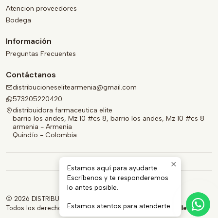
Atencion proveedores
Bodega
Información
Preguntas Frecuentes
Contáctanos
distribucioneselitearmenia@gmail.com
573205220420
distribuidora farmaceutica elite
barrio los andes, Mz 10 #cs 8, barrio los andes, Mz 10 #cs 8
armenia - Armenia
Quindío - Colombia
Estamos aquí para ayudarte.
Escríbenos y te responderemos
lo antes posible.
2026 DISTRIBUIDORA FARMACÉUTICA ELITE.
Estamos atentos para atenderte
Todos los derechos reservados.
Desarrollado por Jumpseller
.