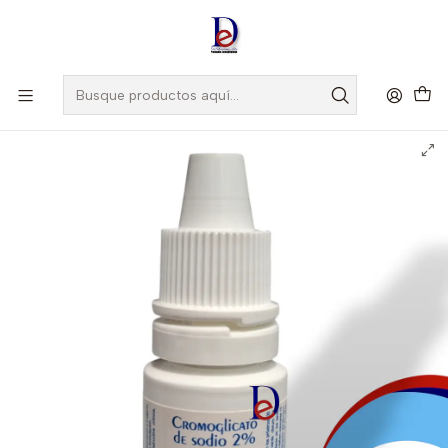
Amigo
DROGUISTA
, Si eres nuevo regístrate
Aquí
Inicio
EXPOFARMA
CROMOGLICATO 2% GOTAS OFT X 5 ML --EXPOFARMA -UBI 17-
B