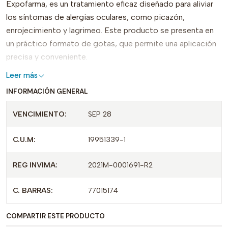
Expofarma, es un tratamiento eficaz diseñado para aliviar
los síntomas de alergias oculares, como picazón,
enrojecimiento y lagrimeo. Este producto se presenta en
un práctico formato de gotas, que permite una aplicación
precisa y conveniente.
Leer más
Lo que diferencia al Cromoglicato 2% es su formulación
INFORMACIÓN GENERAL
especializada, que actúa bloqueando la liberación de
histamina en los ojos, proporcionando alivio rápido y
VENCIMIENTO:
SEP 28
duradero. Su uso es recomendado para aquellas personas
que sufren de conjuntivitis alérgica, ofreciendo una opción
C.U.M:
19951339-1
segura y efectiva para el cuidado ocular.
REG INVIMA:
2021M-0001691-R2
Este producto está registrado bajo el INVIMA 2016M-
0004691-R1, lo que garantiza su calidad y cumplimiento de
C. BARRAS:
77015174
normas de seguridad. Ideal para quienes buscan un alivio
confiable en sus molestias oculares, Cromoglicato 2%
COMPARTIR ESTE PRODUCTO
Gotas Oftálmicas es una solución práctica y de fácil