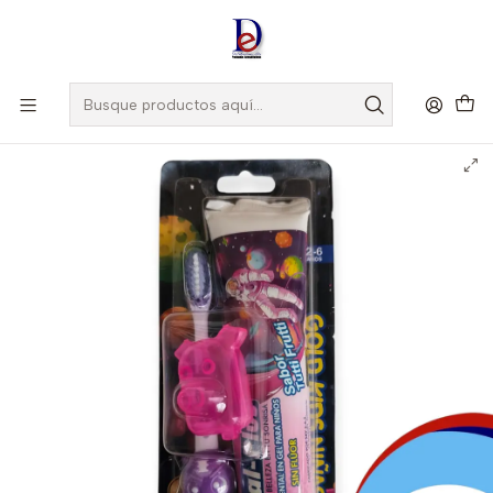
Amigo
DROGUISTA
, Si eres nuevo regístrate
Aquí
Inicio
CATALOGO ACTIVOS
CEPILLO GOLD + CREMA 70 GR + PROTECTOR NIÑA- ORAL PLUS
- UBI * BODEGA A