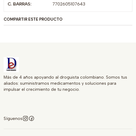
C. BARRAS:
7702605107643
👨‍⚕️
Medicamento.
Utilice según las indicaciones del
profesional de la salud o las instrucciones del empaque.
COMPARTIR ESTE PRODUCTO
💊 No exceda la dosis recomendada.
🤰 Si está embarazada, en período de lactancia o bajo
tratamiento médico, consulte a su profesional de la salud
antes de consumirlo.
📦 Conservar en un lugar fresco y seco, fuera del alcance
de los niños.
Más de 4 años apoyando al droguista colombiano. Somos tus
aliados: suministramos medicamentos y soluciones para
impulsar el crecimiento de tu negocio.
Síguenos