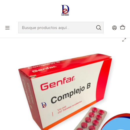
Amigo
DROGUISTA
, Si eres nuevo regístrate
Aquí
Inicio
GENFAR
COMPLEJO B X 250 TAB --GENFAR UBI 30-D Y 30-C