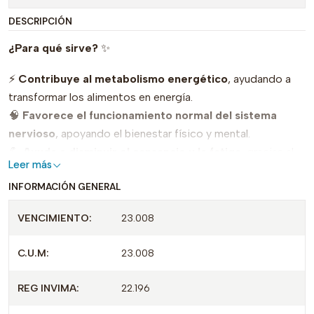
DESCRIPCIÓN
¿Para qué sirve?
✨
⚡
Contribuye al metabolismo energético
, ayudando a
transformar los alimentos en energía.
🧠
Favorece el funcionamiento normal del sistema
nervioso
, apoyando el bienestar físico y mental.
💪
Ayuda a disminuir el cansancio y la fatiga
, gracias al
Leer más
aporte de vitaminas del complejo B.
INFORMACIÓN GENERAL
🩸
Contribuye a la formación normal de glóbulos rojos
y al adecuado funcionamiento del organismo.
VENCIMIENTO:
23.008
🛡️
Apoya el mantenimiento de la salud general
,
especialmente en personas con mayores requerimientos
C.U.M:
23.008
de vitaminas del complejo B o con deficiencias, según
indicación médica.
REG INVIMA:
22.196
⚠️
Importante: