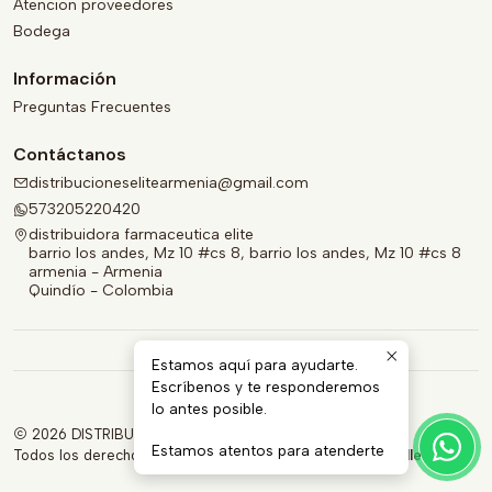
Atencion proveedores
Bodega
Información
Preguntas Frecuentes
Contáctanos
distribucioneselitearmenia@gmail.com
573205220420
distribuidora farmaceutica elite
barrio los andes, Mz 10 #cs 8, barrio los andes, Mz 10 #cs 8
armenia - Armenia
Quindío - Colombia
Estamos aquí para ayudarte.
Escríbenos y te responderemos
lo antes posible.
2026 DISTRIBUIDORA FARMACÉUTICA ELITE.
Estamos atentos para atenderte
Todos los derechos reservados.
Desarrollado por Jumpseller
.