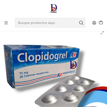
Amigo
DROGUISTA
, Si eres nuevo regístrate
Aquí
Inicio
AG
CLOPIDOGREL 75 MG X 28 TAB - - AG- VTO AGO 26- 1-D