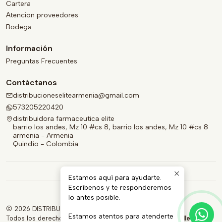
Cartera
Atencion proveedores
Bodega
Información
Preguntas Frecuentes
Contáctanos
distribucioneselitearmenia@gmail.com
573205220420
distribuidora farmaceutica elite
barrio los andes, Mz 10 #cs 8, barrio los andes, Mz 10 #cs 8
armenia - Armenia
Quindío - Colombia
Estamos aquí para ayudarte.
Escríbenos y te responderemos
lo antes posible.
2026 DISTRIBUIDORA FARMACÉUTICA ELITE.
Estamos atentos para atenderte
Todos los derechos reservados.
Desarrollado por Jumpseller
.