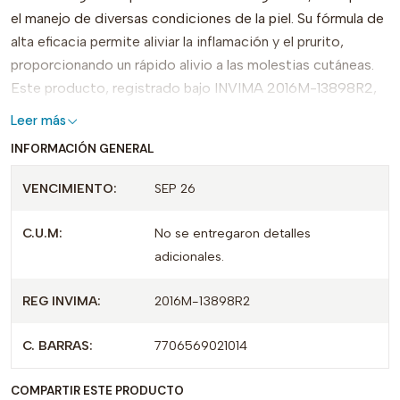
el manejo de diversas condiciones de la piel. Su fórmula de
alta eficacia permite aliviar la inflamación y el prurito,
proporcionando un rápido alivio a las molestias cutáneas.
Este producto, registrado bajo INVIMA 2016M-13898R2,
se destaca por su capacidad de penetración en la piel, lo
Leer más
que maximiza su efectividad.
INFORMACIÓN GENERAL
¿Qué diferencia a CLOBETASOL 0.05% de otros
VENCIMIENTO:
SEP 26
tratamientos? Su concentración precisa y presentación
adecuada permiten una utilización flexible, ya sea en áreas
C.U.M:
No se entregaron detalles
pequeñas o extensas de la piel, adaptándose a las
adicionales.
necesidades de cada usuario. Se recomienda su uso bajo la
supervisión de un profesional de la salud para obtener los
REG INVIMA:
2016M-13898R2
mejores resultados.
C. BARRAS:
7706569021014
Con un envase práctico y fácil de llevar, CLOBETASOL
0.05% es la opción ideal para quienes buscan un
COMPARTIR ESTE PRODUCTO
tratamiento confiable y efectivo. No dejes pasar la