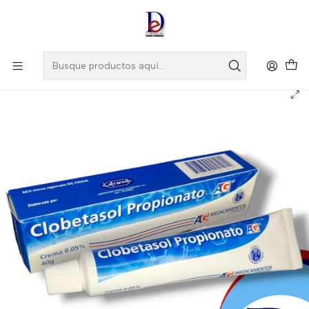
Amigo
DROGUISTA
, Si eres nuevo regístrate
Aquí
Inicio
AG
CLOBETASOL 0.05% X 40 GR - - AG- VTO SEP 26- 1-D