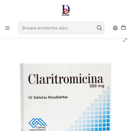
Amigo
DROGUISTA
, Si eres nuevo regístrate
Aquí
Inicio
COLMED
CLARITROMICINA 500 MG X 10 TAB --COLMED UBI 7-F