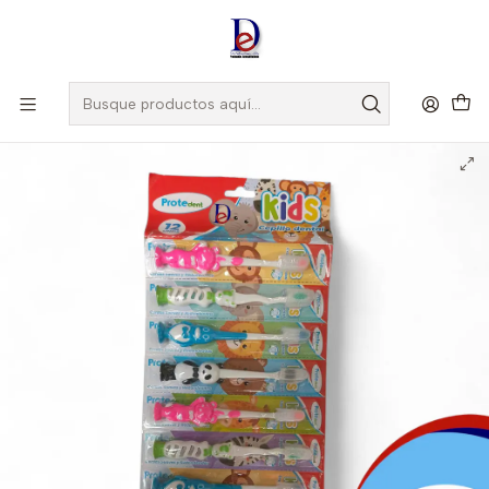
Amigo
DROGUISTA
, Si eres nuevo regístrate
Aquí
Inicio
CATALOGO ACTIVOS
CEPILLO DENTAL CON ESTUCHE ECO X 12 UNDS NIÑOS- -
OTROS- UBI *