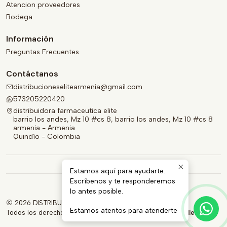
Atencion proveedores
Bodega
Información
Preguntas Frecuentes
Contáctanos
distribucioneselitearmenia@gmail.com
573205220420
distribuidora farmaceutica elite
barrio los andes, Mz 10 #cs 8, barrio los andes, Mz 10 #cs 8
armenia - Armenia
Quindío - Colombia
Estamos aquí para ayudarte.
Escríbenos y te responderemos
lo antes posible.
2026 DISTRIBUIDORA FARMACÉUTICA ELITE.
Estamos atentos para atenderte
Todos los derechos reservados.
Desarrollado por Jumpseller
.