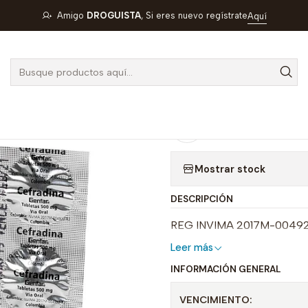
Inicio
GENFAR
CEFRADINA 500 MG X 24 CAP --GENFAR UBI 7-
Amigo
DROGUISTA
, Si eres nuevo regístrate
Aquí
|
CEFRADINA 5
UBI 7-F
Agregar a la lista de
Mostrar stock
DESCRIPCIÓN
REG INVIMA 2017M-0049
Leer más
INFORMACIÓN GENERAL
VENCIMIENTO: