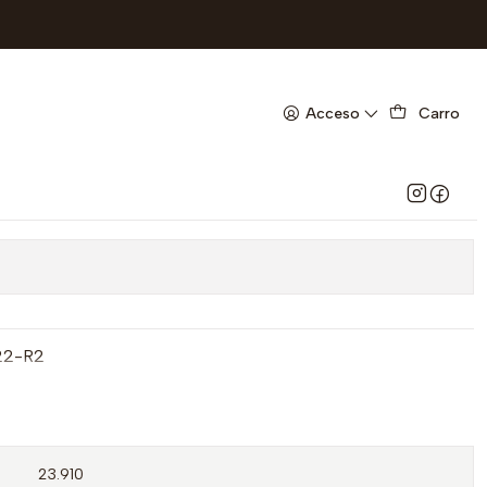
F
00 MG X 24 CAP --GENFAR
Acceso
Carro
 favoritos
22-R2
23.910