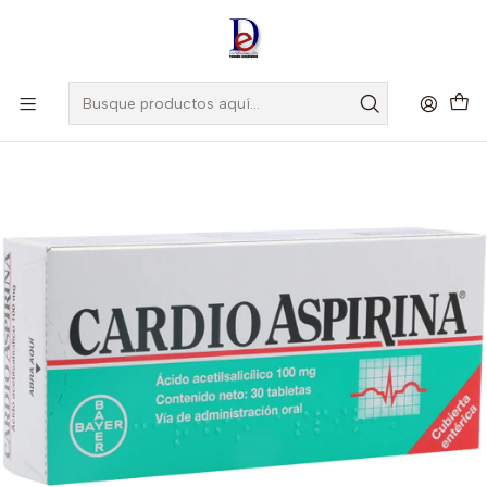
Amigo
DROGUISTA
, Si eres nuevo regístrate
Aquí
Inicio
BAYER
CARDIOASPIRINA 100 MG X 30 TAB --BAYER UBI