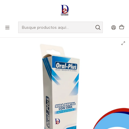
Amigo
DROGUISTA
, Si eres nuevo regístrate
Aquí
Inicio
CATALOGO ACTIVOS
SEDA DENTAL CON CERA 30 M CAJA X 12 UNDS- ORAL PLUS- UBI
*24-E