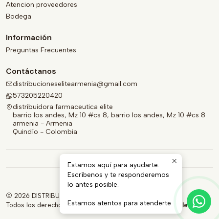
Atencion proveedores
Bodega
Información
Preguntas Frecuentes
Contáctanos
distribucioneselitearmenia@gmail.com
573205220420
distribuidora farmaceutica elite
barrio los andes, Mz 10 #cs 8, barrio los andes, Mz 10 #cs 8
armenia - Armenia
Quindío - Colombia
Estamos aquí para ayudarte.
Escríbenos y te responderemos
lo antes posible.
2026 DISTRIBUIDORA FARMACÉUTICA ELITE.
Estamos atentos para atenderte
Todos los derechos reservados.
Desarrollado por Jumpseller
.