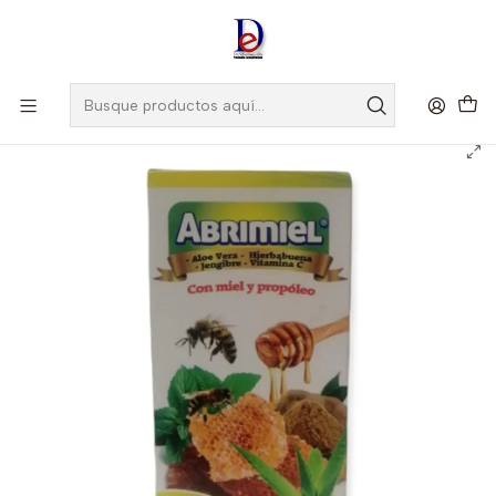
Amigo
DROGUISTA
, Si eres nuevo regístrate
Aquí
Inicio
ALFASAFE
BOLSA ORINA X 2000 ML --ALFASAFE UBI 13-D*