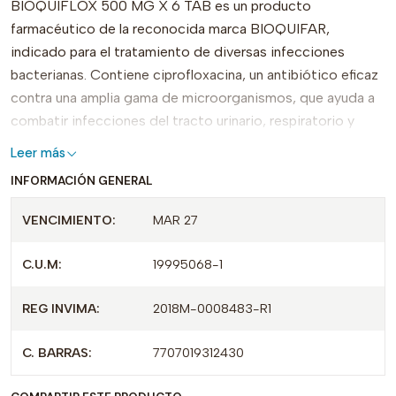
BIOQUIFLOX 500 MG X 6 TAB es un producto
farmacéutico de la reconocida marca BIOQUIFAR,
indicado para el tratamiento de diversas infecciones
bacterianas. Contiene ciprofloxacina, un antibiótico eficaz
contra una amplia gama de microorganismos, que ayuda a
combatir infecciones del tracto urinario, respiratorio y
otras condiciones graves.
Leer más
INFORMACIÓN GENERAL
Este medicamento se presenta en un práctico formato de
6 tabletas, facilitando su uso y dosificación. Su eficacia
VENCIMIENTO:
MAR 27
comprobada y calidad garantizada lo diferencian de otros
productos en el mercado, ofreciendo confianza para
C.U.M:
19995068-1
quienes requieren un tratamiento efectivo.
REG INVIMA:
2018M-0008483-R1
Con registro INVIMA 2018M-0008483-R1 y certificado de
cumplimiento (CUM-19995068-1), BIOQUIFLOX es una
C. BARRAS:
7707019312430
opción segura y confiable para quienes necesiten atención
rápida y eficaz en su salud. Su sencillo formato garantiza un