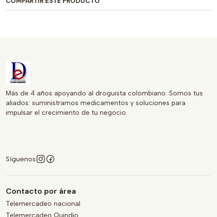
COMPARTIR ESTE PRODUCTO
manejo práctico para los pacientes, mientras que su
composición permite un combate efectivo contra
infecciones, destacándose como una opción valiosa en el
armamento terapéutico de médicos y pacientes.
Más de 4 años apoyando al droguista colombiano. Somos tus
aliados: suministramos medicamentos y soluciones para
impulsar el crecimiento de tu negocio.
Síguenos
Contacto por área
Telemercadeo nacional
Telemercadeo Quindio