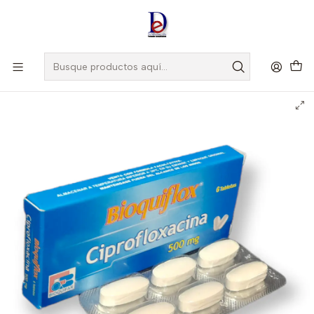
Amigo
DROGUISTA
, Si eres nuevo regístrate
Aquí
Inicio
BIOQUIFAR
BIOQUIFLOX 500 MG X 6 TAB- CIPROFLOXACINA- BIOQUIFAR-
VTO MAR 27 -UBI 3-C