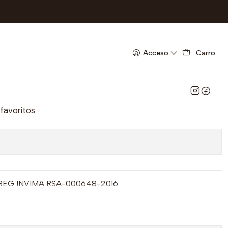
G-PHARMA UBI 7-F
INUM JBE X 360 ML -
Acceso
Carro
 MINERALES-LG-PHARMA UBI
 favoritos
REG INVIMA RSA-000648-2016