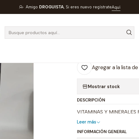
BIOMAX PLATINUM JBE X 360 ML - VITAMINAS Y MINERALES-L
Amigo
DROGUISTA
, Si eres nuevo regístrate
Aquí
|
BIOMAX PLAT
VITAMINAS Y
7-F
Agregar a la lista de
Mostrar stock
DESCRIPCIÓN
VITAMINAS Y MINERALES 
Leer más
INFORMACIÓN GENERAL