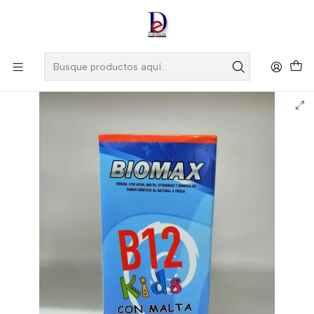
Amigo
DROGUISTA
, Si eres nuevo regístrate
Aquí
Inicio
LG-PHARMA
BIOMAX B12 KIDS JBE X 360 ML -MULTIVITAMINICO-LG-PHARMA
UBI 7-F