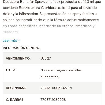
Descubre Bencifar Spray, un eficaz producto de 120 ml que
contiene Benzidamina Clorhidrato, ideal para el alivio del
dolor y la inflamación. Su presentación en spray facilita la
aplicación, permitiendo que la fórmula actúe rápidamente
en zonas específicas, brindando un efecto inmediato y
duradero.
Leer más
Bencifar Spray se distingue por su acción localizada, lo que
INFORMACIÓN GENERAL
lo hace perfecto para combatir afecciones como dolores
de garganta, molestias en la boca y otras inflamaciones. Su
VENCIMIENTO:
JUL 27
formato práctico permite llevarlo a cualquier lugar,
asegurando que estés preparado para cualquier malestar
C.U.M:
No se entregaron detalles
que surja.
adicionales.
Este producto cuenta con REG INVIMA 2007M-
REG INVIMA:
2021M-0006945-R1
0006945, garantizando su calidad y seguridad. No pierdas
la oportunidad de tener Bencifar Spray a tu alcance y
C. BARRAS:
7703712080058
disfrutar de un alivio efectivo donde lo necesites. Ideal