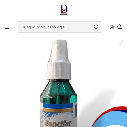
Amigo
DROGUISTA
, Si eres nuevo regístrate
Aquí
Inicio
PHARMADES
BENCIFAR SPRAY X 120 ML -BENCIDAMIDA CLORHIDRATO -
PHARMADES -UBI 10-F