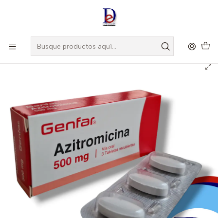
Amigo
DROGUISTA
, Si eres nuevo regístrate
Aquí
Inicio
GENFAR
AZITROMICINA 500 MG X 3 TAB - - GENFAR- UBI 20-D