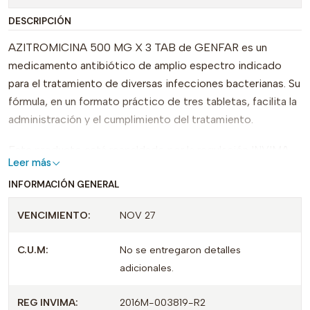
DESCRIPCIÓN
AZITROMICINA 500 MG X 3 TAB de GENFAR es un
medicamento antibiótico de amplio espectro indicado
para el tratamiento de diversas infecciones bacterianas. Su
fórmula, en un formato práctico de tres tabletas, facilita la
administración y el cumplimiento del tratamiento.
Este producto está respaldado por la regulación INVIMA,
Leer más
lo que garantiza su calidad y seguridad para los pacientes.
INFORMACIÓN GENERAL
AZITROMICINA es conocida por su efectividad en el
tratamiento de enfermedades respiratorias, infecciones
VENCIMIENTO:
NOV 27
de la piel y otros trastornos infecciosos, lo que lo
convierte en una opción confiable para quienes necesiten
C.U.M:
No se entregaron detalles
tratamiento antibacteriano.
adicionales.
Con AZITROMICINA 500 MG, puedes tener la tranquilidad
REG INVIMA:
2016M-003819-R2
de contar con un tratamiento efectivo y accesible para