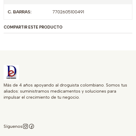
combatir infecciones. Su fácil dosificación y la reputación
C. BARRAS:
7702605100491
de la marca GENFAR lo diferencian en el mercado,
asegurando que los pacientes reciban un medicamento de
COMPARTIR ESTE PRODUCTO
confianza.
Mantente saludable y protegido con AZITROMICINA 500
MG X 3 TAB, una elección que combina eficacia y
seguridad en cada tableta.
Más de 4 años apoyando al droguista colombiano. Somos tus
aliados: suministramos medicamentos y soluciones para
impulsar el crecimiento de tu negocio.
Síguenos