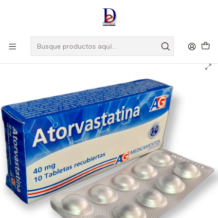
Amigo
DROGUISTA
, Si eres nuevo regístrate
Aquí
Inicio
AG
ATORVASTATINA 40 MG X 10 TAB --AG -FEB 25- UBI 1-A