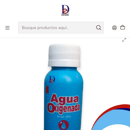
Amigo
DROGUISTA
, Si eres nuevo regístrate
Aquí
Inicio
COASPHARMA
AGUA OXIGENADA 3% X 60 ML - - COASPHARMA- UBI 37-F