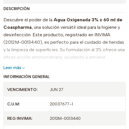
DESCRIPCIÓN
Descubre el poder de la
Agua Oxigenada 3% x 60 ml de
Coaspharma
, una solución versátil ideal para la higiene y
desinfección. Este producto, registrado en INVIMA
(2012M-0013440), es perfecto para el cuidado de heridas
y la limpieza de superficies. Su formulación al 3% ofrece una
eficaz acción antimicrobiana, ayudando a prevenir
infecciones y promoviendo una correcta cicatrización.
Leer más
INFORMACIÓN GENERAL
Lo que distingue a nuestra Agua Oxigenada es su calidad y
su habilidad para eliminar gérmenes y bacterias de manera
VENCIMIENTO:
JUN 27
eficiente. En su presentación de 60 ml, es fácil de manejar
y perfecta para llevar en el botiquín familiar o en viajes.
C.U.M:
20037677-1
Confía en Coaspharma, una marca comprometida con la
REG INVIMA:
2012M-0013440
salud y el bienestar. ¡Incorpora la Agua Oxigenada 3% a tu
rutina de cuidado personal y disfruta de sus múltiples