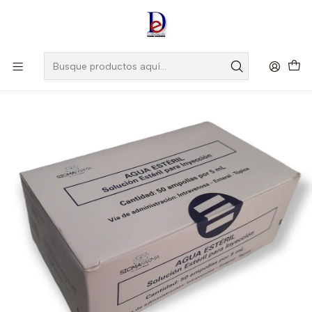
Amigo
DROGUISTA
, Si eres nuevo regístrate
Aquí
Inicio
BIOSANO
AGUA ESTERIL 5 ML X 50 AMP --BIOSANO UBI