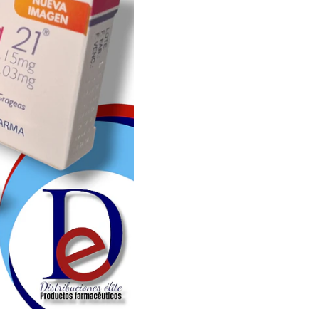
Aprovecha todos los benefi
saber si es el método adecu