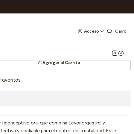
I 18-C- BODEGA A
 21 TAB- LEVONOGESTREL+
Acceso
Carro
IOL- FAES- UBI 18-C-
Agregar al Carrito
 favoritos
nticonceptivo oral que combina Levonorgestrel y
efectiva y confiable para el control de la natalidad. Este