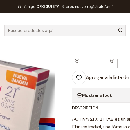
IVA 21 X 21 TAB- LEVONOGESTREL+ ETINILESTRADIOL- FAES- UB
Amigo
DROGUISTA
, Si eres nuevo regístrate
Aquí
|
ACTIVA 21 X
ETINILESTRAD
BODEGA A
Cantidad
Agregar a la lista de
Mostrar stock
DESCRIPCIÓN
ACTIVA 21 X 21 TAB es un a
Etinilestradiol, una fórmula 