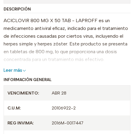
DESCRIPCIÓN
ACICLOVIR 800 MG X 50 TAB - LAPROFF es un
medicamento antiviral eficaz, indicado para el tratamiento
de infecciones causadas por ciertos virus, incluyendo el
herpes simple y herpes zóster. Este producto se presenta
en tabletas de 800 mg, lo que proporciona una dosis
concentrada para un tratamiento más efectivo.
Leer más
Destacándose por su formulación potente, ACICLOVIR de
INFORMACIÓN GENERAL
LAPROFF ayuda a reducir la duración y severidad de los
brotes virales. Su rápida absorción y acción eficiente lo
VENCIMIENTO:
ABR 28
convierten en una opción preferida para quienes buscan
aliviar los síntomas asociados a estas infecciones.
C.U.M:
20106922-2
Además, su cumplimiento con las normativas de calidad
garantiza un producto seguro y de confianza.
REG INVIMA:
2016M-0017447
Este medicamento también cuenta con un registro