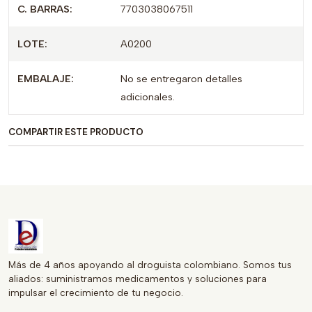
C. BARRAS:
7703038067511
INVIMA, lo que certifica su legalidad y efectividad en el
mercado. Es ideal para quienes necesitan un tratamiento
LOTE:
A0200
confiable y accesible.
EMBALAJE:
No se entregaron detalles
Con su presentación de 50 tabletas, ACICLOVIR 800 MG
adicionales.
es una opción conveniente para un tratamiento
prolongado, asegurando que siempre esté disponible
COMPARTIR ESTE PRODUCTO
cuando más lo necesite. Protéjase de los virus y mejore su
bienestar con ACICLOVIR de LAPROFF, una elección
respaldada por la confianza en la industria farmacéutica.
Más de 4 años apoyando al droguista colombiano. Somos tus
aliados: suministramos medicamentos y soluciones para
impulsar el crecimiento de tu negocio.