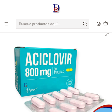
Amigo
DROGUISTA
, Si eres nuevo regístrate
Aquí
Inicio
LAPROFF
ACICLOVIR 800 MG X 50 TAB- - LAPROFF- - UBI 14-D