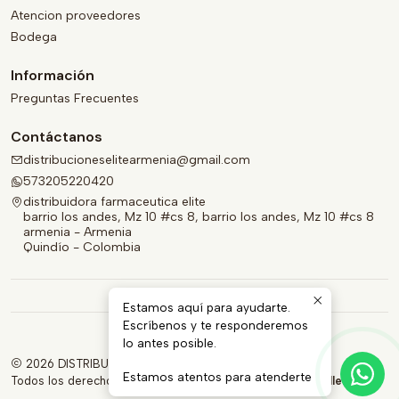
Atencion proveedores
Bodega
Información
Preguntas Frecuentes
Contáctanos
distribucioneselitearmenia@gmail.com
573205220420
distribuidora farmaceutica elite
barrio los andes, Mz 10 #cs 8, barrio los andes, Mz 10 #cs 8
armenia - Armenia
Quindío - Colombia
Estamos aquí para ayudarte.
Escríbenos y te responderemos
lo antes posible.
2026 DISTRIBUIDORA FARMACÉUTICA ELITE.
Estamos atentos para atenderte
Todos los derechos reservados.
Desarrollado por Jumpseller
.