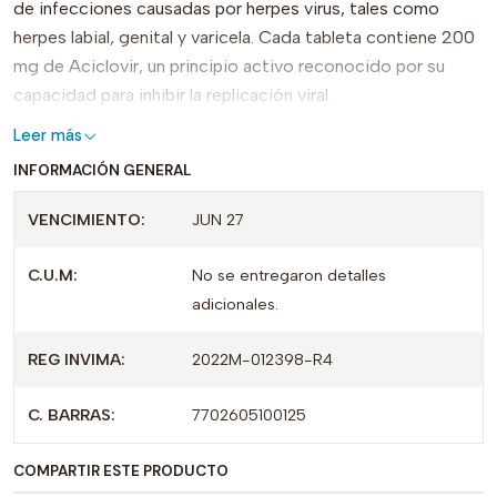
de infecciones causadas por herpes virus, tales como
herpes labial, genital y varicela. Cada tableta contiene 200
mg de Aciclovir, un principio activo reconocido por su
capacidad para inhibir la replicación viral.
Leer más
Este producto es ideal para quienes buscan un tratamiento
INFORMACIÓN GENERAL
confiable y de calidad, dado su respaldo por REG INVIMA.
ACICLOVIR de GENFAR se presenta en un envase que
VENCIMIENTO:
JUN 27
contiene 25 tabletas, facilitando su uso y dosificación. Su
formulación lo distingue por su rápida absorción y
C.U.M:
No se entregaron detalles
efectividad, ofreciendo alivio en el manejo de condiciones
adicionales.
asociadas al herpes.
REG INVIMA:
2022M-012398-R4
Al elegir ACICLOVIR 200 MG, los pacientes cuentan con
una opción de tratamiento que combina eficacia y
C. BARRAS:
7702605100125
comodidad, garantizando una recuperación más rápida. Su
disponibilidad la convierte en una solución accesible para
COMPARTIR ESTE PRODUCTO
quienes necesitan un antiviral de confianza.