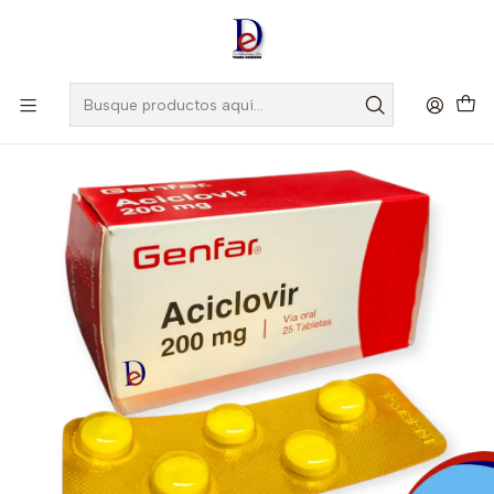
Amigo
DROGUISTA
, Si eres nuevo regístrate
Aquí
Inicio
GENFAR
ACICLOVIR 200 MG X 25 TAB - - GENFAR- 20-A