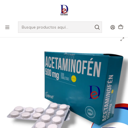
Amigo
DROGUISTA
, Si eres nuevo regístrate
Aquí
Inicio
LAPROFF
ACETAMINOFEN 500 MG X 300 TAB - - LAPROFF- UBI 12-B-