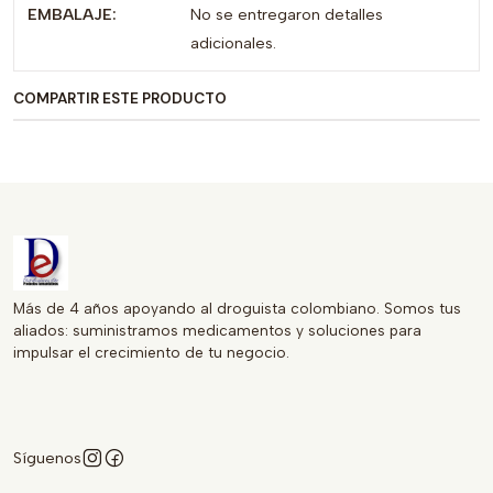
EMBALAJE:
No se entregaron detalles
adicionales.
No te conformes con menos, elige LAPROFF para tu alivio.
Opta por el Acetaminofén 500 MG y experimenta la
COMPARTIR ESTE PRODUCTO
diferencia que un producto de calidad puede hacer en tu
bienestar.
Más de 4 años apoyando al droguista colombiano. Somos tus
aliados: suministramos medicamentos y soluciones para
impulsar el crecimiento de tu negocio.
Síguenos